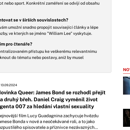
ivot nebo sport. Konkrétní zaměření se odvíjí od obsahu
tovat se v širších souvislostech?
ý vám umožní snadno propojit související články a lépe
azby, ve kterých se jméno "William Lee" vyskytuje.
ným pro čtenáře?
centralizovaném přístupu ke veškerému relevantnímu
iknout do tématu nebo postavy, aniž by musel
NO
13.09.2024
ovinka Queer: James Bond se rozhodl přejít
a druhý břeh. Daniel Craig vyměnil život
genta 007 za hledání vlastní sexuality
ejnovější film Lucy Guadagnina zachycuje hvězdu
amese Bonda v nové a neočekávané roli, a to jako
ozpustilého spisovatele a příznivce nezávazných...