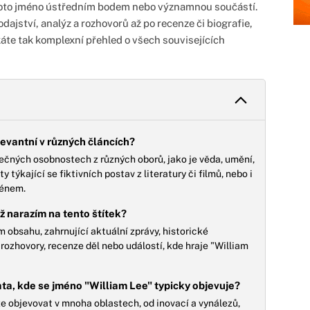
e toto jméno ústředním bodem nebo významnou součástí.
jství, analýz a rozhovorů až po recenze či biografie,
káte tak komplexní přehled o všech souvisejících
levantní v různých článcích?
ečných osobnostech z různých oborů, jako je věda, umění,
y týkající se fiktivních postav z literatury či filmů, nebo i
ménem.
 narazím na tento štítek?
obsahu, zahrnující aktuální zprávy, historické
 rozhovory, recenze děl nebo událostí, kde hraje "William
ata, kde se jméno "William Lee" typicky objevuje?
e objevovat v mnoha oblastech, od inovací a vynálezů,