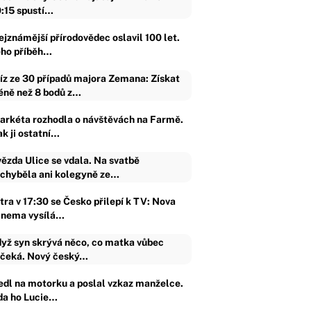
:15 spustí…
ejznámější přírodovědec oslavil 100 let.
eho příběh…
íz ze 30 případů majora Zemana: Získat
ně než 8 bodů z…
arkéta rozhodla o návštěvách na Farmě.
ak ji ostatní…
ězda Ulice se vdala. Na svatbě
chyběla ani kolegyně ze…
tra v 17:30 se Česko přilepí k TV: Nova
inema vysílá…
yž syn skrývá něco, co matka vůbec
čeká. Nový český…
edl na motorku a poslal vzkaz manželce.
da ho Lucie…