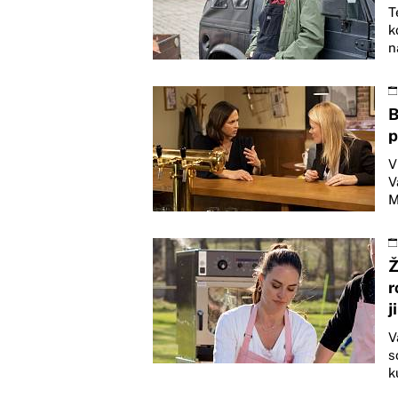
T
k
n
B
p
V
V
M
Ž
r
j
V
s
k