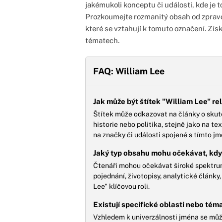
jakémukoli konceptu či události, kde j
Prozkoumejte rozmanitý obsah od zpravoda
které se vztahují k tomuto označení. Zís
tématech.
FAQ: William Lee
Jak může být štítek "William Lee" re
Štítek může odkazovat na články o skut
historie nebo politika, stejně jako na text
na značky či události spojené s tímto j
Jaký typ obsahu mohu očekávat, když
Čtenáři mohou očekávat široké spektrum 
pojednání, životopisy, analytické články,
Lee" klíčovou roli.
Existují specifické oblasti nebo tém
Vzhledem k univerzálnosti jména se můž