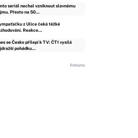
nto seriál nechal vzniknout slavnému
jmu. Přesto na 50…
ympaťačku z Ulice čeká těžké
ozhodování. Reakce…
es se Česko přilepí k TV: ČT1 vysílá
jdražší pohádku…