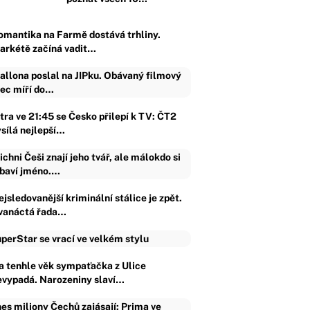
omantika na Farmě dostává trhliny.
arkétě začíná vadit…
allona poslal na JIPku. Obávaný filmový
jec míří do…
ítra ve 21:45 se Česko přilepí k TV: ČT2
ysílá nejlepší…
ichni Češi znají jeho tvář, ale málokdo si
baví jméno.…
jsledovanější kriminální stálice je zpět.
vanáctá řada…
perStar se vrací ve velkém stylu
a tenhle věk sympaťačka z Ulice
evypadá. Narozeniny slaví…
es miliony Čechů zajásají: Prima ve