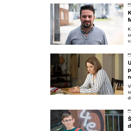
K
M
K
s
v
U
p
n
V
s
d
Š
d