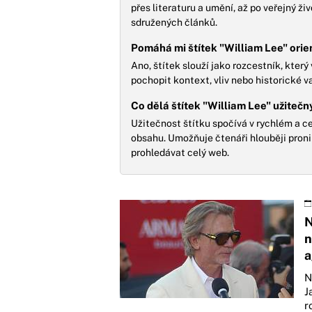
přes literaturu a umění, až po veřejný ž
sdružených článků.
Pomáhá mi štítek "William Lee" orien
Ano, štítek slouží jako rozcestník, kter
pochopit kontext, vliv nebo historické v
Co dělá štítek "William Lee" užiteč
Užitečnost štítku spočívá v rychlém a 
obsahu. Umožňuje čtenáři hlouběji pron
prohledávat celý web.
N
n
a
N
J
r