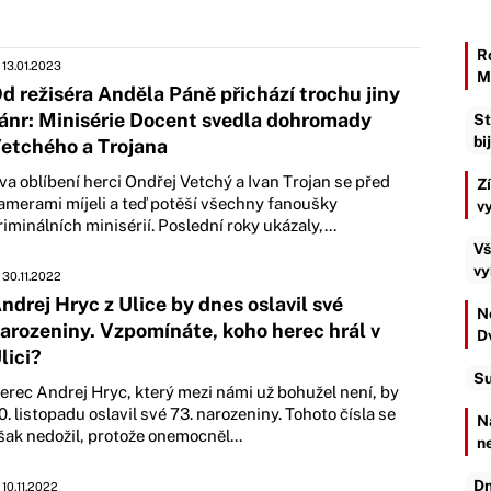
R
13.01.2023
M
d režiséra Anděla Páně přichází trochu jiny
ánr: Minisérie Docent svedla dohromady
St
bi
etchého a Trojana
va oblíbení herci Ondřej Vetchý a Ivan Trojan se před
Z
amerami míjeli a teď potěší všechny fanoušky
v
riminálních minisérií. Poslední roky ukázaly,...
Vš
vy
30.11.2022
ndrej Hryc z Ulice by dnes oslavil své
Ne
arozeniny. Vzpomínáte, koho herec hrál v
D
lici?
Su
erec Andrej Hryc, který mezi námi už bohužel není, by
0. listopadu oslavil své 73. narozeniny. Tohoto čísla se
N
šak nedožil, protože onemocněl...
n
Dn
10.11.2022