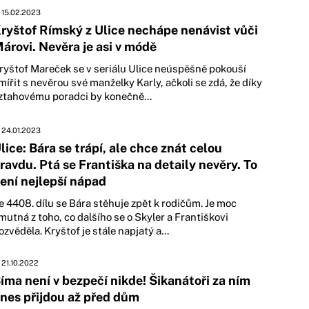
15.02.2023
ryštof Rímský z Ulice nechápe nenávist vůči
árovi. Nevěra je asi v módě
ryštof Mareček se v seriálu Ulice neúspěšně pokouší
mířit s nevěrou své manželky Karly, ačkoli se zdá, že díky
ztahovému poradci by konečně...
24.01.2023
lice: Bára se trápí, ale chce znát celou
ravdu. Ptá se Františka na detaily nevěry. To
ení nejlepší nápad
e 4408. dílu se Bára stěhuje zpět k rodičům. Je moc
mutná z toho, co dalšího se o Skyler a Františkovi
ozvěděla. Kryštof je stále napjatý a...
21.10.2022
íma není v bezpečí nikde! Šikanátoři za ním
nes přijdou až před dům