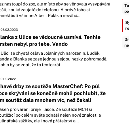
ez nastoupí do zoo, ale místo aby se věnovala vysypávání
Te
ošů, kouká zaujatě do telefonu. A právě toho si
po
aneštěstí všimne Albert Polák a neváhá...
S
r
08.02.2023
lanka z Ulice se vědoucně usmívá. Tenhle
Dn
rsten nebyl pro tebe, Vando
ne
 Ulici se chystá oslava Jolaniných narozenin. Luděk,
anda a Blanka se zase jednou sejdou hezky pohromadě.
ohlo by se zdát, že to tentokrát...
01.10.2022
havé drby ze soutěže MasterChef: Po půl
oce skrývání se konečně mohli pochlubit, že
im soutěž dala mnohem víc, než čekali
ášeň pro vaření přeje i lásce. Ze soutěže MCH si
outěžící po celém světe odnáší nejen nové znalosti a
ulinářské zážitky, ale i nová přátelství a...