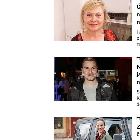
Č
n
n
J
p
z
N
j
n
S
K
d
Z
č