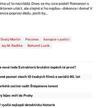
íma už to nezvládá. Dnes se mu sice podaří Romanovi s
iktorem utéct, ale stejně si ho najdou – dokonce i doma! V
anice poprosí dědu, jestli by...
Svatý Martin
Poconos
korupce v justici
Jay M. Radtke
Bohumil Luxík
e nová řada Extraktorů brutální úspěch té první?
vně poznat všech 10 českých filmů a seriálů 90. let
rkétě začíná vadit Štěpánova lenost
ý bijec míří do Prahy
 vysílá nejlepší detektivku historie