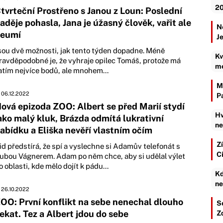
20
tvrteční Prostřeno s Janou z Loun: Poslední
aděje pohasla, Jana je úžasný člověk, vařit ale
N
eumí
J
sou dvě možnosti, jak tento týden dopadne. Méně
Kv
ravděpodobné je, že vyhraje opilec Tomáš, protože má
mé
atím nejvíce bodů, ale mnohem...
M
06.12.2022
P
ová epizoda ZOO: Albert se před Marií stydí
Hv
ako malý kluk, Brázda odmítá lukrativní
ne
abídku a Eliška nevěří vlastním očím
Zí
id předstírá, že spí a vyslechne si Adamův telefonát s
C
ubou Vágnerem. Adam po něm chce, aby si udělal výlet
o oblasti, kde mělo dojít k pádu...
Kd
ne
26.10.2022
OO: První konflikt na sebe nenechal dlouho
S
ekat. Tez a Albert jdou do sebe
Z