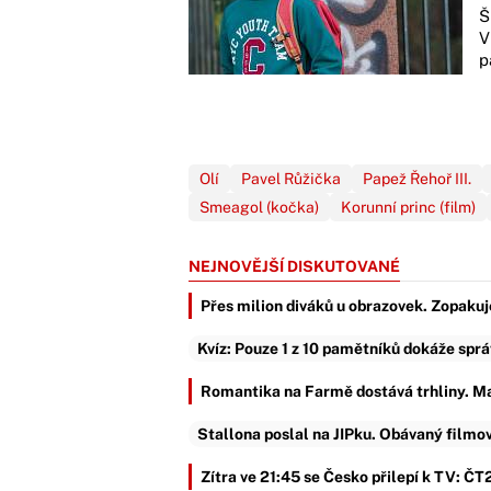
Š
V
p
Olí
Pavel Růžička
Papež Řehoř III.
Smeagol (kočka)
Korunní princ (film)
NEJNOVĚJŠÍ DISKUTOVANÉ
Přes milion diváků u obrazovek. Zopakuj
Kvíz: Pouze 1 z 10 pamětníků dokáže sprá
Romantika na Farmě dostává trhliny. Ma
Stallona poslal na JIPku. Obávaný filmov
Zítra ve 21:45 se Česko přilepí k TV: ČT2