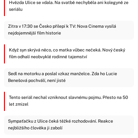
Hvězda Ulice se vdala. Na svatbě nechyběla ani kolegyně ze
seriálu
Zítra v 17:30 se Česko přilepí k TV: Nova Cinema vysílá
nejdojemnější film historie
Když syn skrývá něco, co matka vůbec nečeká. Nový český
film odhalí neobvyklé rodinné tajemství
Sedl na motorku a poslal vzkaz manželce. Zda ho Lucie
Benešová pochválí, není jisté
Tento seriál nechal vzniknout slavnému pojmu. Přesto na 50
let zmizel
Sympaťačku z Ulice čeká těžké rozhodování. Reakce
nejbližšího člověka ji zabolí