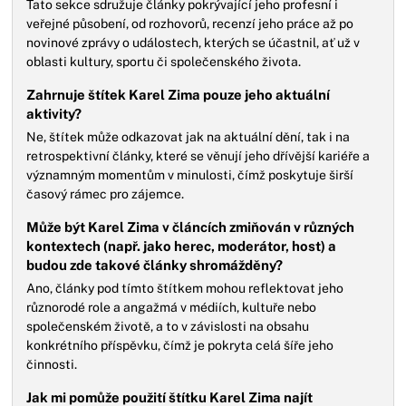
Tato sekce sdružuje články pokrývající jeho profesní i
veřejné působení, od rozhovorů, recenzí jeho práce až po
novinové zprávy o událostech, kterých se účastnil, ať už v
oblasti kultury, sportu či společenského života.
Zahrnuje štítek Karel Zima pouze jeho aktuální
aktivity?
Ne, štítek může odkazovat jak na aktuální dění, tak i na
retrospektivní články, které se věnují jeho dřívější kariéře a
významným momentům v minulosti, čímž poskytuje širší
časový rámec pro zájemce.
Může být Karel Zima v článcích zmiňován v různých
kontextech (např. jako herec, moderátor, host) a
budou zde takové články shromážděny?
Ano, články pod tímto štítkem mohou reflektovat jeho
různorodé role a angažmá v médiích, kultuře nebo
společenském životě, a to v závislosti na obsahu
konkrétního příspěvku, čímž je pokryta celá šíře jeho
činnosti.
Jak mi pomůže použití štítku Karel Zima najít