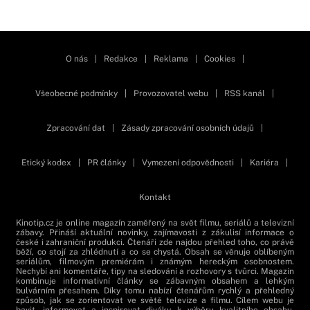
Zavřít reklamu
O nás
|
Redakce
|
Reklama
|
Cookies
|
Všeobecné podmínky
|
Provozovatel webu
|
RSS kanál
|
Zpracování dat
|
Zásady zpracování osobních údajů
|
Etický kodex
|
PR články
|
Vymezení odpovědnosti
|
Kariéra
|
Kontakt
Kinotip.cz je online magazín zaměřený na svět filmu, seriálů a televizní
zábavy. Přináší aktuální novinky, zajímavosti z zákulisí informace o
české i zahraniční produkci. Čtenáři zde najdou přehled toho, co právě
běží, co stojí za zhlédnutí a co se chystá. Obsah se věnuje oblíbeným
seriálům, filmovým premiérám i známým hereckým osobnostem.
Nechybí ani komentáře, tipy na sledování a rozhovory s tvůrci. Magazín
kombinuje informativní články se zábavným obsahem a lehkým
bulvárním přesahem. Díky tomu nabízí čtenářům rychlý a přehledný
způsob, jak se zorientovat ve světě televize a filmu. Cílem webu je
bavit, informovat a inspirovat diváky k výběru kvalitního obsahu.