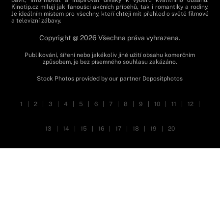
Kinotip.cz milují jak fanoušci akčních příběhů, tak i romantiky a rodiny.
Je ideálním místem pro všechny, kteří chtějí mít přehled o světě filmové
a televizní zábavy.
Copyright @ 2026 Všechna práva vyhrazena.
Publikování, šíření nebo jakékoliv jiné užití obsahu komerčním
způsobem, je bez písemného souhlasu zakázáno.
Stock Photos provided by our partner
Depositphotos
1
|
2
|
3
|
4
|
5
|
6
|
7
|
8
|
9
|
10
|
11
|
12
|
13
|
14
|
15
|
16
|
17
|
18
|
19
|
20