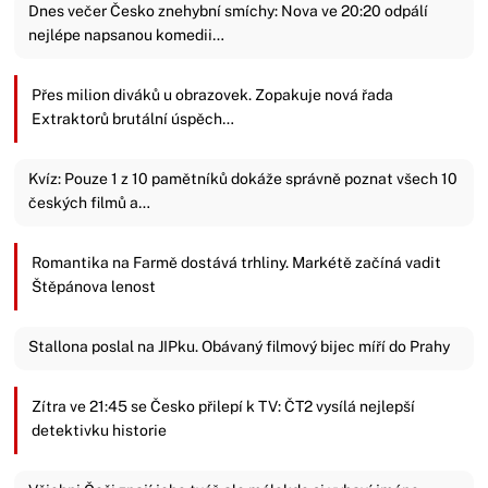
Dnes večer Česko znehybní smíchy: Nova ve 20:20 odpálí
nejlépe napsanou komedii…
Přes milion diváků u obrazovek. Zopakuje nová řada
Extraktorů brutální úspěch…
Kvíz: Pouze 1 z 10 pamětníků dokáže správně poznat všech 10
českých filmů a…
Romantika na Farmě dostává trhliny. Markétě začíná vadit
Štěpánova lenost
Stallona poslal na JIPku. Obávaný filmový bijec míří do Prahy
Zítra ve 21:45 se Česko přilepí k TV: ČT2 vysílá nejlepší
detektivku historie