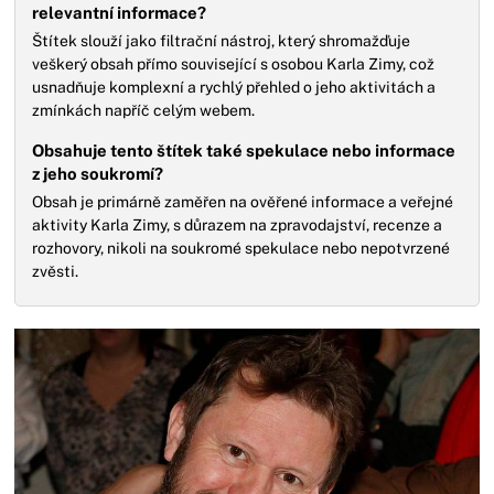
relevantní informace?
Štítek slouží jako filtrační nástroj, který shromažďuje
veškerý obsah přímo související s osobou Karla Zimy, což
usnadňuje komplexní a rychlý přehled o jeho aktivitách a
zmínkách napříč celým webem.
Obsahuje tento štítek také spekulace nebo informace
z jeho soukromí?
Obsah je primárně zaměřen na ověřené informace a veřejné
aktivity Karla Zimy, s důrazem na zpravodajství, recenze a
rozhovory, nikoli na soukromé spekulace nebo nepotvrzené
zvěsti.