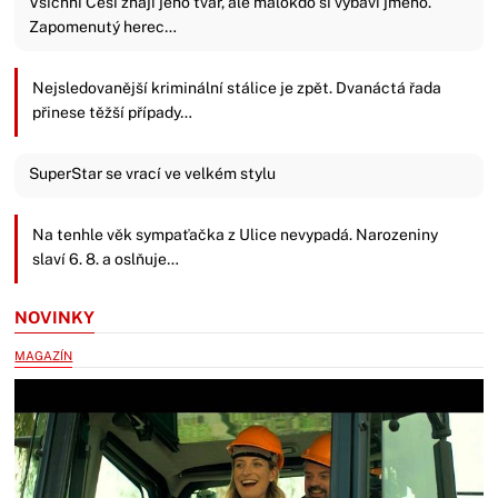
Všichni Češi znají jeho tvář, ale málokdo si vybaví jméno.
Zapomenutý herec…
Nejsledovanější kriminální stálice je zpět. Dvanáctá řada
přinese těžší případy…
SuperStar se vrací ve velkém stylu
Na tenhle věk sympaťačka z Ulice nevypadá. Narozeniny
slaví 6. 8. a oslňuje…
NOVINKY
MAGAZÍN