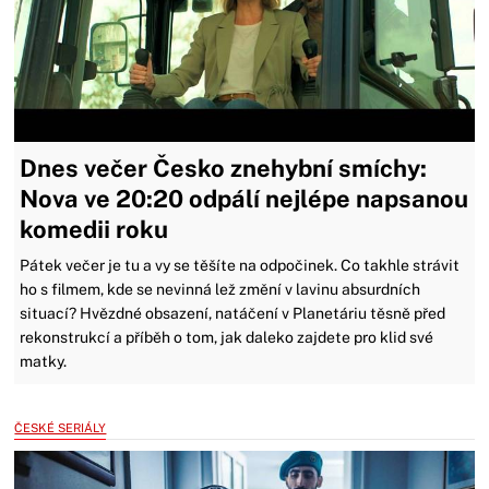
Dnes večer Česko znehybní smíchy:
Nova ve 20:20 odpálí nejlépe napsanou
komedii roku
Pátek večer je tu a vy se těšíte na odpočinek. Co takhle strávit
ho s filmem, kde se nevinná lež změní v lavinu absurdních
situací? Hvězdné obsazení, natáčení v Planetáriu těsně před
rekonstrukcí a příběh o tom, jak daleko zajdete pro klid své
matky.
ČESKÉ SERIÁLY