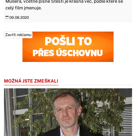
Müllera, včetně písně Štěstí je krásná věc, podle které se
celý film jmenuje.
09.08.2020
Zavřít reklamu
Zavřít reklamu
MOŽNÁ JSTE ZMEŠKALI