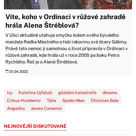
Víte, koho v Ordinaci v růžové zahradě
hrála Alena Štréblová?
V Ulici aktuálně utahuje smyčku kolem svého bývalého
manžela Radka Mastného a řeší rakovinu své dcery Gábiny.
Právě tato nemoc ji samotnou o život připravila v Ordinaci v
růžové zahradě, kde hrála už v roce 2005 po boku Petra
Rychlého. Řeč je o Aleně Štréblové.
01.04.2022
Izy
Kateřina Ujfaluši
globální katastrofa
dreams
Cirkus Humberto
Táňa
Spider-Man
Christian Bale
Angelika
James Cameron
NEJNOVĚJŠÍ DISKUTOVANÉ