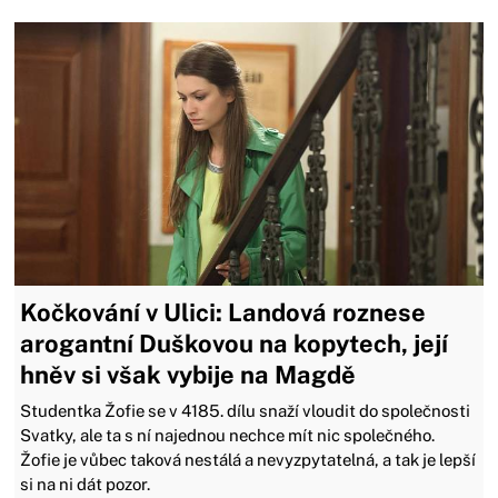
Kočkování v Ulici: Landová roznese
arogantní Duškovou na kopytech, její
hněv si však vybije na Magdě
Studentka Žofie se v 4185. dílu snaží vloudit do společnosti
Svatky, ale ta s ní najednou nechce mít nic společného.
Žofie je vůbec taková nestálá a nevyzpytatelná, a tak je lepší
si na ni dát pozor.