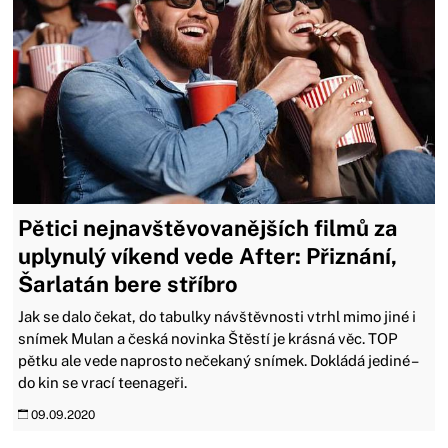
Pětici nejnavštěvovanějších filmů za
uplynulý víkend vede After: Přiznání,
Šarlatán bere stříbro
Jak se dalo čekat, do tabulky návštěvnosti vtrhl mimo jiné i
snímek Mulan a česká novinka Štěstí je krásná věc. TOP
pětku ale vede naprosto nečekaný snímek. Dokládá jediné –
do kin se vrací teenageři.
09.09.2020