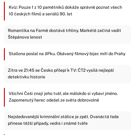
Kvíz: Pouze 1 z 10 pamětníků dokáže správně poznat všech
10 českých filmů a seriálů 90. let
Romantika na Farmě dostává trhliny. Markétě začíná vadit
Štěpánova lenost
Stallona poslal na JIPku. Obávaný filmový bijec míří do Prahy
Zítra ve 21:45 se Česko přilepí k TV: ČT2 vysílá nejlepší
detektivku historie
Všichni Češi znají jeho tvář, ale málokdo si vybaví jméno.
Zapomenutý herec odešel ze světa dobrovolně
Nejsledovanější kriminální stálice je zpět. Dvanáctá řada
přinese těžší případy, vedra i známé tváře