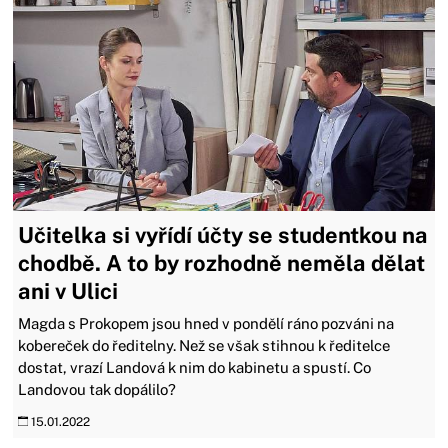
Učitelka si vyřídí účty se studentkou na
chodbě. A to by rozhodně neměla dělat
ani v Ulici
Magda s Prokopem jsou hned v pondělí ráno pozváni na
kobereček do ředitelny. Než se však stihnou k ředitelce
dostat, vrazí Landová k nim do kabinetu a spustí. Co
Landovou tak dopálilo?
15.01.2022