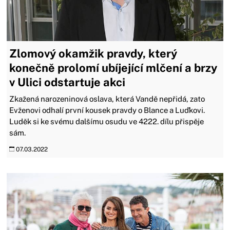
Zlomový okamžik pravdy, který
konečně prolomí ubíjející mlčení a brzy
v Ulici odstartuje akci
Zkažená narozeninová oslava, která Vandě nepřidá, zato
Evženovi odhalí první kousek pravdy o Blance a Luďkovi.
Luděk si ke svému dalšímu osudu ve 4222. dílu přispěje
sám.
07.03.2022